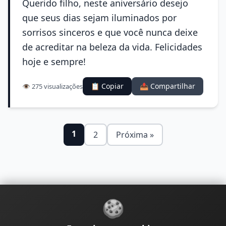
Querido filho, neste aniversário desejo
que seus dias sejam iluminados por
sorrisos sinceros e que você nunca deixe
de acreditar na beleza da vida. Felicidades
hoje e sempre!
📋 Copiar
📤 Compartilhar
👁️ 275 visualizações
1
2
Próxima »
🍪
Sobre
Contato
Política de Privacidade