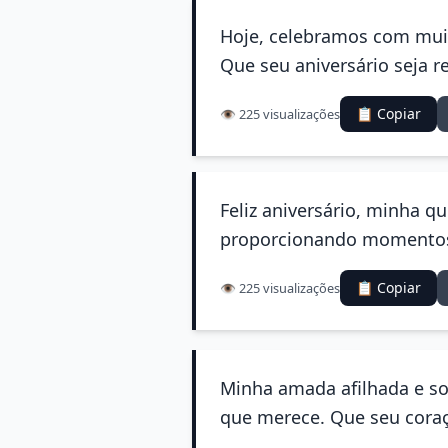
Hoje, celebramos com muit
Que seu aniversário seja 
📋 Copiar
👁️ 225 visualizações
Feliz aniversário, minha q
proporcionando momentos 
📋 Copiar
👁️ 225 visualizações
Minha amada afilhada e so
que merece. Que seu coraç