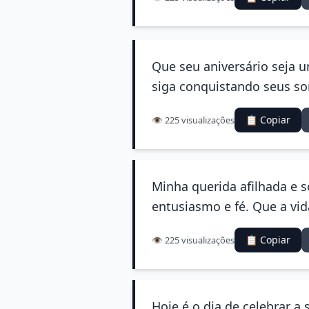
Que seu aniversário seja u
siga conquistando seus so
📋 Copiar
👁️ 225 visualizações
Minha querida afilhada e 
entusiasmo e fé. Que a vid
📋 Copiar
👁️ 225 visualizações
Hoje é o dia de celebrar a