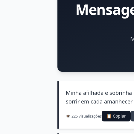
Mensage
M
Minha afilhada e sobrinha
sorrir em cada amanhecer e
📋 Copiar
👁️ 225 visualizações