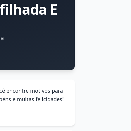
ilhada E
ha
cê encontre motivos para
béns e muitas felicidades!