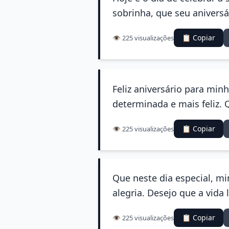
sobrinha, que seu aniversá
📋 Copiar
👁️ 225 visualizações
Feliz aniversário para min
determinada e mais feliz.
📋 Copiar
👁️ 225 visualizações
Que neste dia especial, mi
alegria. Desejo que a vida 
📋 Copiar
👁️ 225 visualizações