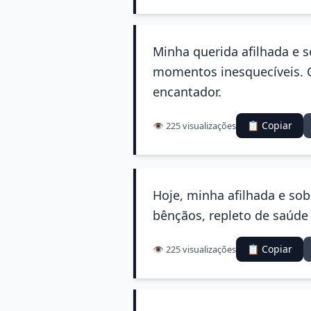
Minha querida afilhada e s
momentos inesquecíveis. 
encantador.
📋 Copiar
👁️ 225 visualizações
Hoje, minha afilhada e sob
bênçãos, repleto de saúde 
📋 Copiar
👁️ 225 visualizações