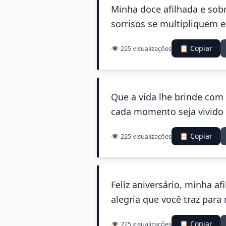
Minha doce afilhada e sob
sorrisos se multipliquem 
📋 Copiar
👁️ 225 visualizações
Que a vida lhe brinde com
cada momento seja vivido 
📋 Copiar
👁️ 225 visualizações
Feliz aniversário, minha af
alegria que você traz par
📋 Copiar
👁️ 225 visualizações