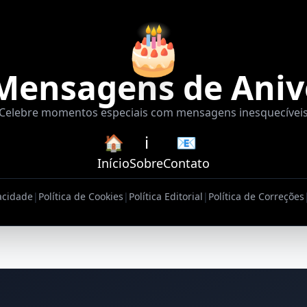
🎂
Mensagens de Aniv
Celebre momentos especiais com mensagens inesquecívei
🏠
ℹ️
📧
Início
Sobre
Contato
vacidade
|
Política de Cookies
|
Política Editorial
|
Política de Correções