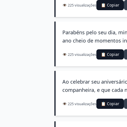
📋 Copiar
👁️ 225 visualizações
Parabéns pelo seu dia, min
ano cheio de momentos inc
📋 Copiar
👁️ 225 visualizações
Ao celebrar seu aniversário
companheira, e que cada n
📋 Copiar
👁️ 225 visualizações