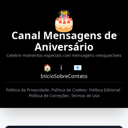
🎂
Canal Mensagens de
Aniversário
Celebre momentos especiais com mensagens inesquecíveis
🏠
ℹ️
📧
Início
Sobre
Contato
Política de Privacidade
|
Política de Cookies
|
Política Editorial
|
Política de Correções
|
Termos de Uso