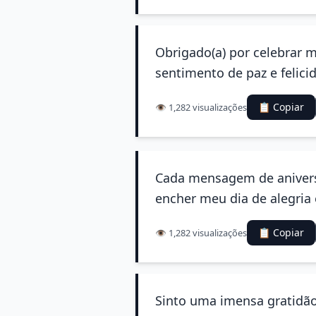
Obrigado(a) por celebrar 
sentimento de paz e felici
📋 Copiar
👁️ 1,282 visualizações
Cada mensagem de aniversá
encher meu dia de alegria 
📋 Copiar
👁️ 1,282 visualizações
Sinto uma imensa gratidão 