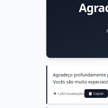
Agra
Agradeço profundamente p
Vocês são muito especiais
📋 Copiar
👁️ 1,282 visualizações