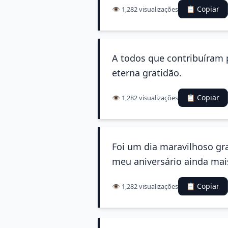
📋 Copiar
👁️ 1,282 visualizações
A todos que contribuíram 
eterna gratidão.
📋 Copiar
👁️ 1,282 visualizações
Foi um dia maravilhoso gr
meu aniversário ainda mais
📋 Copiar
👁️ 1,282 visualizações