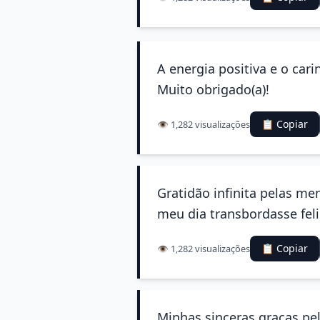
A energia positiva e o ca
Muito obrigado(a)!
📋 Copiar
👁️ 1,282 visualizações
Gratidão infinita pelas m
meu dia transbordasse feli
📋 Copiar
👁️ 1,282 visualizações
Minhas sinceras graças pe